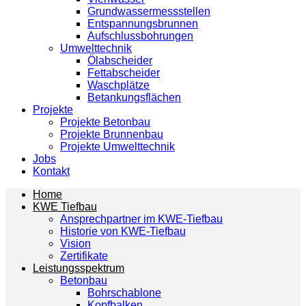
Grundwassermessstellen
Entspannungsbrunnen
Aufschlussbohrungen
Umwelttechnik
Ölabscheider
Fettabscheider
Waschplätze
Betankungsflächen
Projekte
Projekte Betonbau
Projekte Brunnenbau
Projekte Umwelttechnik
Jobs
Kontakt
Home
KWE Tiefbau
Ansprechpartner im KWE-Tiefbau
Historie von KWE-Tiefbau
Vision
Zertifikate
Leistungsspektrum
Betonbau
Bohrschablone
Kopfbalken