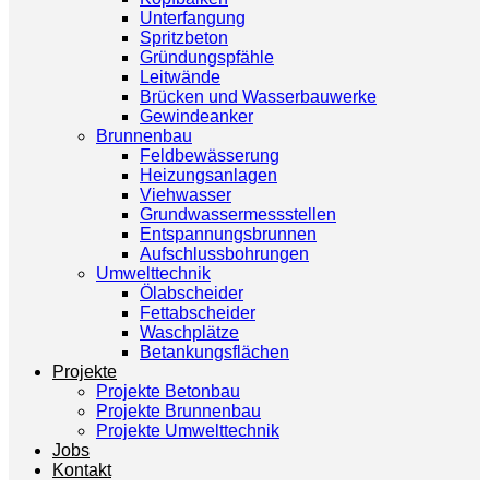
Unterfangung
Spritzbeton
Gründungspfähle
Leitwände
Brücken und Wasserbauwerke
Gewindeanker
Brunnenbau
Feldbewässerung
Heizungsanlagen
Viehwasser
Grundwassermessstellen
Entspannungsbrunnen
Aufschlussbohrungen
Umwelttechnik
Ölabscheider
Fettabscheider
Waschplätze
Betankungsflächen
Projekte
Projekte Betonbau
Projekte Brunnenbau
Projekte Umwelttechnik
Jobs
Kontakt