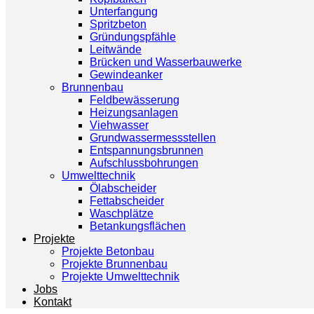
Unterfangung
Spritzbeton
Gründungspfähle
Leitwände
Brücken und Wasserbauwerke
Gewindeanker
Brunnenbau
Feldbewässerung
Heizungsanlagen
Viehwasser
Grundwassermessstellen
Entspannungsbrunnen
Aufschlussbohrungen
Umwelttechnik
Ölabscheider
Fettabscheider
Waschplätze
Betankungsflächen
Projekte
Projekte Betonbau
Projekte Brunnenbau
Projekte Umwelttechnik
Jobs
Kontakt