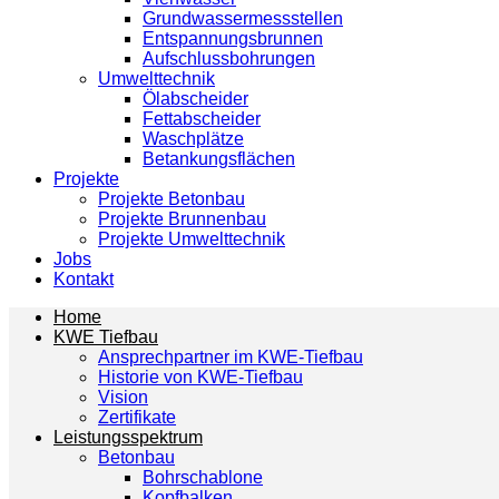
Grundwassermessstellen
Entspannungsbrunnen
Aufschlussbohrungen
Umwelttechnik
Ölabscheider
Fettabscheider
Waschplätze
Betankungsflächen
Projekte
Projekte Betonbau
Projekte Brunnenbau
Projekte Umwelttechnik
Jobs
Kontakt
Home
KWE Tiefbau
Ansprechpartner im KWE-Tiefbau
Historie von KWE-Tiefbau
Vision
Zertifikate
Leistungsspektrum
Betonbau
Bohrschablone
Kopfbalken