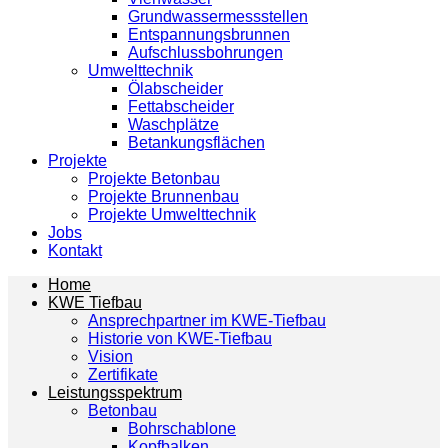
Grundwassermessstellen
Entspannungsbrunnen
Aufschlussbohrungen
Umwelttechnik
Ölabscheider
Fettabscheider
Waschplätze
Betankungsflächen
Projekte
Projekte Betonbau
Projekte Brunnenbau
Projekte Umwelttechnik
Jobs
Kontakt
Home
KWE Tiefbau
Ansprechpartner im KWE-Tiefbau
Historie von KWE-Tiefbau
Vision
Zertifikate
Leistungsspektrum
Betonbau
Bohrschablone
Kopfbalken