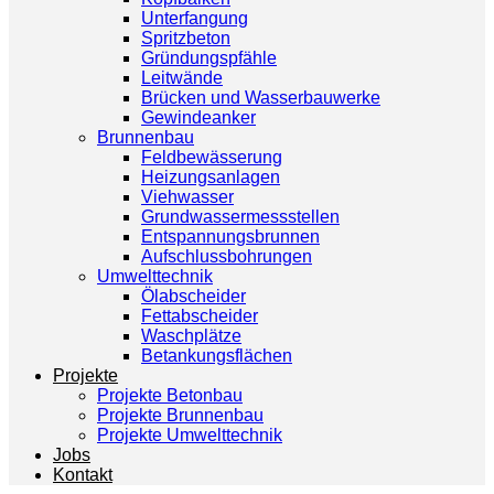
Unterfangung
Spritzbeton
Gründungspfähle
Leitwände
Brücken und Wasserbauwerke
Gewindeanker
Brunnenbau
Feldbewässerung
Heizungsanlagen
Viehwasser
Grundwassermessstellen
Entspannungsbrunnen
Aufschlussbohrungen
Umwelttechnik
Ölabscheider
Fettabscheider
Waschplätze
Betankungsflächen
Projekte
Projekte Betonbau
Projekte Brunnenbau
Projekte Umwelttechnik
Jobs
Kontakt