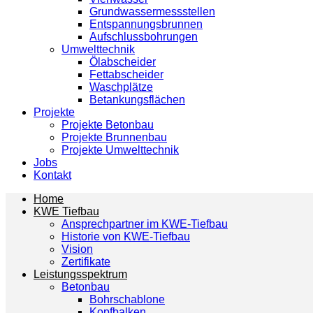
Grundwassermessstellen
Entspannungsbrunnen
Aufschlussbohrungen
Umwelttechnik
Ölabscheider
Fettabscheider
Waschplätze
Betankungsflächen
Projekte
Projekte Betonbau
Projekte Brunnenbau
Projekte Umwelttechnik
Jobs
Kontakt
Home
KWE Tiefbau
Ansprechpartner im KWE-Tiefbau
Historie von KWE-Tiefbau
Vision
Zertifikate
Leistungsspektrum
Betonbau
Bohrschablone
Kopfbalken