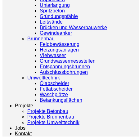
Unterfangung
Spritzbeton
Gründungspfähle
Leitwände
Brücken und Wasserbauwerke
Gewindeanker
Brunnenbau
Feldbewässerung
Heizungsanlagen
Viehwasser
Grundwassermessstellen
Entspannungsbrunnen
Aufschlussbohrungen
Umwelttechnik
Ölabscheider
Fettabscheider
Waschplätze
Betankungsflächen
Projekte
Projekte Betonbau
Projekte Brunnenbau
Projekte Umwelttechnik
Jobs
Kontakt