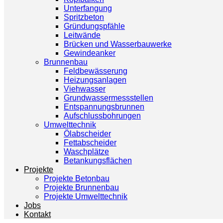
Unterfangung
Spritzbeton
Gründungspfähle
Leitwände
Brücken und Wasserbauwerke
Gewindeanker
Brunnenbau
Feldbewässerung
Heizungsanlagen
Viehwasser
Grundwassermessstellen
Entspannungsbrunnen
Aufschlussbohrungen
Umwelttechnik
Ölabscheider
Fettabscheider
Waschplätze
Betankungsflächen
Projekte
Projekte Betonbau
Projekte Brunnenbau
Projekte Umwelttechnik
Jobs
Kontakt