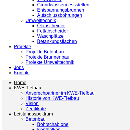
Grundwassermessstellen
Entspannungsbrunnen
Aufschlussbohrungen
Umwelttechnik
Ölabscheider
Fettabscheider
Waschplätze
Betankungsflächen
Projekte
Projekte Betonbau
Projekte Brunnenbau
Projekte Umwelttechnik
Jobs
Kontakt
Home
KWE Tiefbau
Ansprechpartner im KWE-Tiefbau
Historie von KWE-Tiefbau
Vision
Zertifikate
Leistungsspektrum
Betonbau
Bohrschablone
Kopfbalken