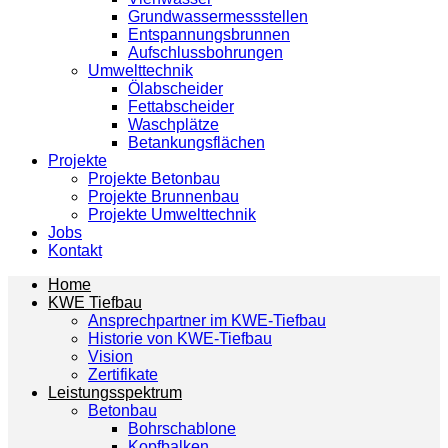
Grundwassermessstellen
Entspannungsbrunnen
Aufschlussbohrungen
Umwelttechnik
Ölabscheider
Fettabscheider
Waschplätze
Betankungsflächen
Projekte
Projekte Betonbau
Projekte Brunnenbau
Projekte Umwelttechnik
Jobs
Kontakt
Home
KWE Tiefbau
Ansprechpartner im KWE-Tiefbau
Historie von KWE-Tiefbau
Vision
Zertifikate
Leistungsspektrum
Betonbau
Bohrschablone
Kopfbalken