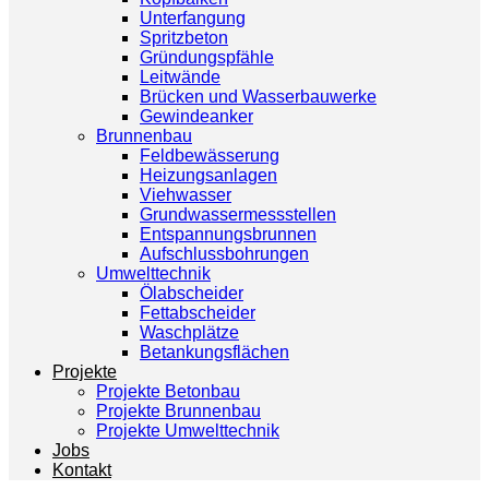
Unterfangung
Spritzbeton
Gründungspfähle
Leitwände
Brücken und Wasserbauwerke
Gewindeanker
Brunnenbau
Feldbewässerung
Heizungsanlagen
Viehwasser
Grundwassermessstellen
Entspannungsbrunnen
Aufschlussbohrungen
Umwelttechnik
Ölabscheider
Fettabscheider
Waschplätze
Betankungsflächen
Projekte
Projekte Betonbau
Projekte Brunnenbau
Projekte Umwelttechnik
Jobs
Kontakt